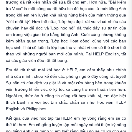
trường đã rất kiên nhẫn để sửa lỗi cho em. Hơn nữa, "Bài kiểm
tra Voca" là một công cụ rất hữu ích để học các từ mới tiếng Anh
trong khi em rèn luyện khả năng hùng biện của mình thông qua
'Viết nhật ký'. Hơn thế nữa, 'Lớp học đọc' rất vui vì có nhiều câu
chuyện hay để đọc và 'Lớp học nói' đã thúc đẩy sự tự tin của
em trong việc giao tiếp bằng tiếng Anh. Cuối cùng nhưng không
kém phần quan trọng, 'Lớp học Hoạt động' cùng với các bạn
học sinh Thái sẽ luôn là lớp học thú vị nhất vì em có thể chơi thể
thao với những người bạn mới của mình. Tại HELP English, tất
cả các giáo viên đều rất tốt bụng.
Em đã rất thoải mái khi học ở HELP, em cảm thấy như chính
nhà của mình, chưa kể đến các phòng ngủ ở đây cũng rất tuyệt!
Sự sẵn có của dịch vụ giặt là và một cửa hàng bên trong khuôn
viên trường khiến việc ở ký túc xá càng trở nên thuận tiện hơn.
Ngoài ra, thức ăn ở căng tin cũng rất hợp khẩu vị, em đặc biệt
thích bánh mì với bơ. Em chắc chắn sẽ nhớ Học viện HELP
English và Philippines.
Kết quả của việc học tập tại HELP, em hy vọng rằng em sẽ có
thể tốt hơn. Em cố gắng luyện tập mỗi ngày và cải thiện kỹ năng
nói tiếng Anh của mình vì em biết rằng điều đó sẽ có lợi cho em