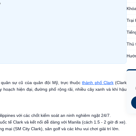
o
Khóa
Trại
Tiến
Thủ 
Hướn
ứ quân sự cũ của quân đội Mỹ, trực thuộc
thành phố Clark
(Clark
uy hoạch hiện đại, đường phố rộng rãi, nhiều cây xanh và khí hậu
lippines với các chốt kiểm soát an ninh nghiêm ngặt 24/7.
ốc tế Clark và kết nối dễ dàng với Manila (cách 1.5 - 2 giờ đi xe).
mại (SM City Clark), sân golf và các khu vui chơi giải trí lớn.