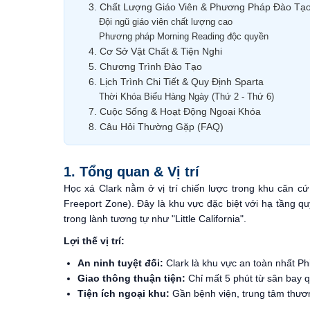
3. Chất Lượng Giáo Viên & Phương Pháp Đào Tạ
Đội ngũ giáo viên chất lượng cao
Phương pháp Morning Reading độc quyền
4. Cơ Sở Vật Chất & Tiện Nghi
5. Chương Trình Đào Tạo
6. Lịch Trình Chi Tiết & Quy Định Sparta
Thời Khóa Biểu Hàng Ngày (Thứ 2 - Thứ 6)
7. Cuộc Sống & Hoạt Động Ngoại Khóa
8. Câu Hỏi Thường Gặp (FAQ)
1. Tổng quan & Vị trí
Học xá Clark nằm ở vị trí chiến lược trong khu căn c
Freeport Zone). Đây là khu vực đặc biệt với hạ tầng q
trong lành tương tự như "Little California".
Lợi thế vị trí:
An ninh tuyệt đối:
Clark là khu vực an toàn nhất Phi
Giao thông thuận tiện:
Chỉ mất 5 phút từ sân bay qu
Tiện ích ngoại khu:
Gần bệnh viện, trung tâm thương 