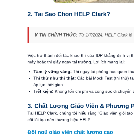
2. Tại Sao Chọn HELP Clark?
🏅 TIN CHÍNH THỨC:
Từ 1/7/2024, HELP Clark là T
Việc trở thành đối tác khảo thí của IDP khẳng định vị
máy hoặc thi giấy ngay tại trường. Lợi ích mang lại:
Tâm lý vững vàng:
Thi ngay tại phòng học quen thu
Thi thử như thi thật:
Các bài Mock Test (thi thử) t
áp lực thời gian.
Tiết kiệm:
Không tốn chi phí và công sức di chuyển đ
3. Chất Lượng Giáo Viên & Phương 
Tại HELP Clark, chúng tôi hiểu rằng "Giáo viên giỏi tạo 
cốt lõi tạo nên thương hiệu HELP:
Đội ngũ giáo viên chất lượng cao