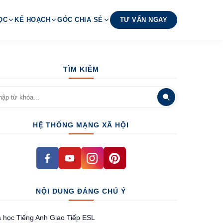
ỌC
KẾ HOẠCH
GÓC CHIA SẺ
TƯ VẤN NGAY
TÌM KIẾM
HỆ THỐNG MẠNG XÃ HỘI
NỘI DUNG ĐÁNG CHÚ Ý
 học Tiếng Anh Giao Tiếp ESL