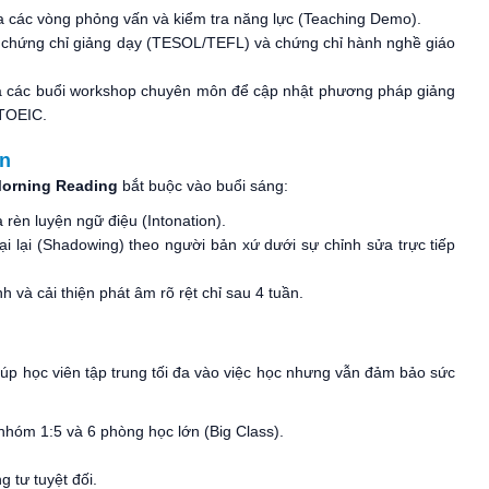
 các vòng phỏng vấn và kiểm tra năng lực (Teaching Demo).
ó chứng chỉ giảng dạy (TESOL/TEFL) và chứng chỉ hành nghề giáo
ia các buổi workshop chuyên môn để cập nhật phương pháp giảng
/TOEIC.
ền
orning Reading
bắt buộc vào buổi sáng:
rèn luyện ngữ điệu (Intonation).
i lại (Shadowing) theo người bản xứ dưới sự chỉnh sửa trực tiếp
h và cải thiện phát âm rõ rệt chỉ sau 4 tuần.
giúp học viên tập trung tối đa vào việc học nhưng vẫn đảm bảo sức
hóm 1:5 và 6 phòng học lớn (Big Class).
 tư tuyệt đối.