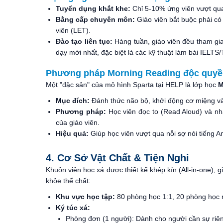
Tuyển dụng khắt khe:
Chỉ 5-10% ứng viên vượt qua
Bằng cấp chuyên môn:
Giáo viên bắt buộc phải c
viên (LET).
Đào tạo liên tục:
Hàng tuần, giáo viên đều tham g
dạy mới nhất, đặc biệt là các kỹ thuật làm bài IELTS
Phương pháp Morning Reading độc quy
Một "đặc sản" của mô hình Sparta tại HELP là lớp học
M
Mục đích:
Đánh thức não bộ, khởi động cơ miệng và 
Phương pháp:
Học viên đọc to (Read Aloud) và nhạ
của giáo viên.
Hiệu quả:
Giúp học viên vượt qua nỗi sợ nói tiếng An
4. Cơ Sở Vật Chất & Tiện Nghi
Khuôn viên học xá được thiết kế khép kín (All-in-one), 
khỏe thể chất:
Khu vực học tập:
80 phòng học 1:1, 20 phòng học n
Ký túc xá:
Phòng đơn (1 người): Dành cho người cần sự riêng