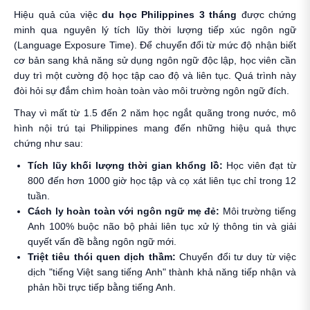
Hiệu quả của việc
du học Philippines 3 tháng
được chứng
minh qua nguyên lý tích lũy thời lượng tiếp xúc ngôn ngữ
(Language Exposure Time). Để chuyển đổi từ mức độ nhận biết
cơ bản sang khả năng sử dụng ngôn ngữ độc lập, học viên cần
duy trì một cường độ học tập cao độ và liên tục. Quá trình này
đòi hỏi sự đắm chìm hoàn toàn vào môi trường ngôn ngữ đích.
Thay vì mất từ 1.5 đến 2 năm học ngắt quãng trong nước, mô
hình nội trú tại Philippines mang đến những hiệu quả thực
chứng như sau:
Tích lũy khối lượng thời gian khổng lồ:
Học viên đạt từ
800 đến hơn 1000 giờ học tập và cọ xát liên tục chỉ trong 12
tuần.
Cách ly hoàn toàn với ngôn ngữ mẹ đẻ:
Môi trường tiếng
Anh 100% buộc não bộ phải liên tục xử lý thông tin và giải
quyết vấn đề bằng ngôn ngữ mới.
Triệt tiêu thói quen dịch thầm:
Chuyển đổi tư duy từ việc
dịch "tiếng Việt sang tiếng Anh" thành khả năng tiếp nhận và
phản hồi trực tiếp bằng tiếng Anh.