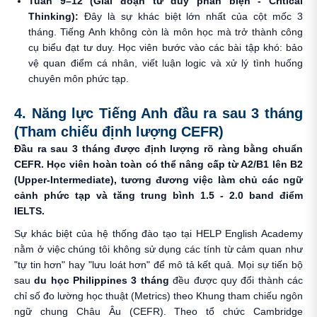
Tuần 9–12 (Giai đoạn tư duy phản biện - Critical
Thinking):
Đây là sự khác biệt lớn nhất của cột mốc 3
tháng. Tiếng Anh không còn là môn học mà trở thành công
cụ biểu đạt tư duy. Học viên bước vào các bài tập khó: bảo
vệ quan điểm cá nhân, viết luận logic và xử lý tình huống
chuyên môn phức tạp.
4. Năng lực Tiếng Anh đầu ra sau 3 tháng
(Tham chiếu định lượng CEFR)
Đầu ra sau 3 tháng được định lượng rõ ràng bằng chuẩn
CEFR. Học viên hoàn toàn có thể nâng cấp từ A2/B1 lên B2
(Upper-Intermediate), tương đương việc làm chủ các ngữ
cảnh phức tạp và tăng trung bình 1.5 - 2.0 band điểm
IELTS.
Sự khác biệt của hệ thống đào tạo tại HELP English Academy
nằm ở việc chúng tôi không sử dụng các tính từ cảm quan như
"tự tin hơn" hay "lưu loát hơn" để mô tả kết quả. Mọi sự tiến bộ
sau
du học Philippines 3 tháng
đều được quy đổi thành các
chỉ số đo lường học thuật (Metrics) theo Khung tham chiếu ngôn
ngữ chung Châu Âu (CEFR). Theo tổ chức Cambridge