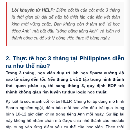
Lời khuyên từ HELP:
Điểm cốt lõi của cột mốc 3 tháng
là thời gian đủ dài để não bộ thiết lập các liên kết thần
kinh mới vững chắc. Bạn không còn ở tâm thế "đi học
tiếng Anh" mà bắt đầu "sống bằng tiếng Anh" và biến nó
thành công cụ để xử lý công việc thực tế hàng ngày.
2. Thực tế học 3 tháng tại Philippines diễn
ra như thế nào?
Trong 3 tháng, học viên duy trì lịch học Sparta cường độ
cao từ sáng đến tối. Nếu tháng 1 và 2 tập trung hình thành
thói quen phản xạ, thì sang tháng 3, quy định EOP trở
thành không gian rèn luyện tư duy logic học thuật.
Kỷ luật là sức mạnh cốt lõi tại HELP. Chúng tôi áp dụng mô hình
Sparta nghiêm ngặt, đảm bảo mỗi học viên đều trải qua trung
bình 10-12 giờ đắm chìm trong tiếng Anh mỗi ngày. Sự lặp lại
này không hề nhàm chán mà được chia nhỏ thành các module
tập trung vào từng điểm yếu cụ thể của học viên. Theo thời