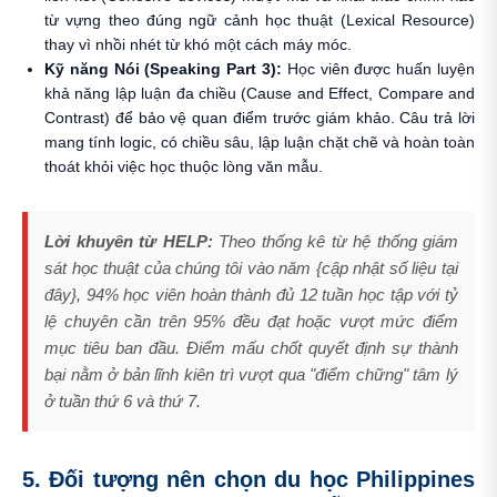
từ vựng theo đúng ngữ cảnh học thuật (Lexical Resource)
thay vì nhồi nhét từ khó một cách máy móc.
Kỹ năng Nói (Speaking Part 3):
Học viên được huấn luyện
khả năng lập luận đa chiều (Cause and Effect, Compare and
Contrast) để bảo vệ quan điểm trước giám khảo. Câu trả lời
mang tính logic, có chiều sâu, lập luận chặt chẽ và hoàn toàn
thoát khỏi việc học thuộc lòng văn mẫu.
Lời khuyên từ HELP:
Theo thống kê từ hệ thống giám
sát học thuật của chúng tôi vào năm {cập nhật số liệu tại
đây}, 94% học viên hoàn thành đủ 12 tuần học tập với tỷ
lệ chuyên cần trên 95% đều đạt hoặc vượt mức điểm
mục tiêu ban đầu. Điểm mấu chốt quyết định sự thành
bại nằm ở bản lĩnh kiên trì vượt qua "điểm chững" tâm lý
ở tuần thứ 6 và thứ 7.
5. Đối tượng nên chọn du học Philippines