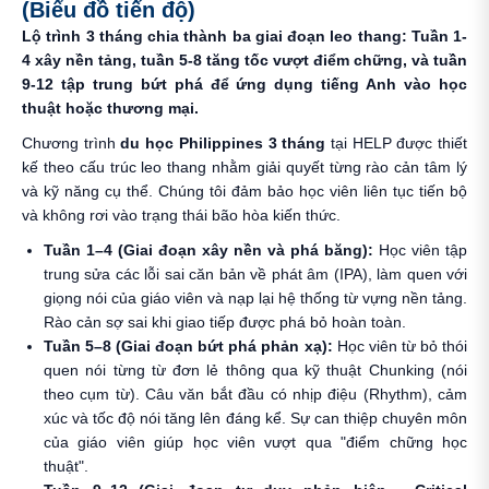
(Biểu đồ tiến độ)
Lộ trình 3 tháng chia thành ba giai đoạn leo thang: Tuần 1-
4 xây nền tảng, tuần 5-8 tăng tốc vượt điểm chững, và tuần
9-12 tập trung bứt phá để ứng dụng tiếng Anh vào học
thuật hoặc thương mại.
Chương trình
du học Philippines 3 tháng
tại HELP được thiết
kế theo cấu trúc leo thang nhằm giải quyết từng rào cản tâm lý
và kỹ năng cụ thể. Chúng tôi đảm bảo học viên liên tục tiến bộ
và không rơi vào trạng thái bão hòa kiến thức.
Tuần 1–4 (Giai đoạn xây nền và phá băng):
Học viên tập
trung sửa các lỗi sai căn bản về phát âm (IPA), làm quen với
giọng nói của giáo viên và nạp lại hệ thống từ vựng nền tảng.
Rào cản sợ sai khi giao tiếp được phá bỏ hoàn toàn.
Tuần 5–8 (Giai đoạn bứt phá phản xạ):
Học viên từ bỏ thói
quen nói từng từ đơn lẻ thông qua kỹ thuật Chunking (nói
theo cụm từ). Câu văn bắt đầu có nhịp điệu (Rhythm), cảm
xúc và tốc độ nói tăng lên đáng kể. Sự can thiệp chuyên môn
của giáo viên giúp học viên vượt qua "điểm chững học
thuật".