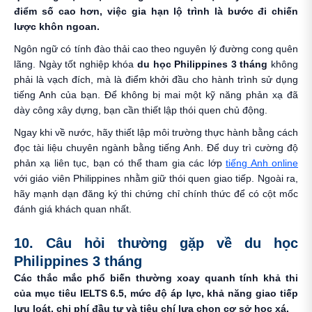
điểm số cao hơn, việc gia hạn lộ trình là bước đi chiến
lược khôn ngoan.
Ngôn ngữ có tính đào thải cao theo nguyên lý đường cong quên
lãng. Ngày tốt nghiệp khóa
du học Philippines 3 tháng
không
phải là vạch đích, mà là điểm khởi đầu cho hành trình sử dụng
tiếng Anh của bạn. Để không bị mai một kỹ năng phản xạ đã
dày công xây dựng, bạn cần thiết lập thói quen chủ động.
Ngay khi về nước, hãy thiết lập môi trường thực hành bằng cách
đọc tài liệu chuyên ngành bằng tiếng Anh. Để duy trì cường độ
phản xạ liên tục, bạn có thể tham gia các lớp
tiếng Anh online
với giáo viên Philippines nhằm giữ thói quen giao tiếp. Ngoài ra,
hãy mạnh dạn đăng ký thi chứng chỉ chính thức để có cột mốc
đánh giá khách quan nhất.
10. Câu hỏi thường gặp về du học
Philippines 3 tháng
Các thắc mắc phổ biến thường xoay quanh tính khả thi
của mục tiêu IELTS 6.5, mức độ áp lực, khả năng giao tiếp
lưu loát, chi phí đầu tư và tiêu chí lựa chọn cơ sở học xá.