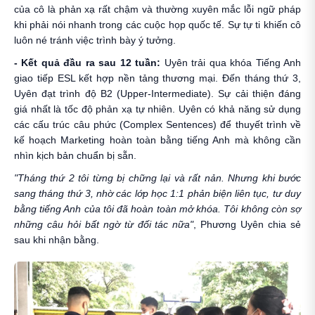
của cô là phản xạ rất chậm và thường xuyên mắc lỗi ngữ pháp
khi phải nói nhanh trong các cuộc họp quốc tế. Sự tự ti khiến cô
luôn né tránh việc trình bày ý tưởng.
- Kết quả đầu ra sau 12 tuần:
Uyên trải qua khóa Tiếng Anh
giao tiếp ESL kết hợp nền tảng thương mại. Đến tháng thứ 3,
Uyên đạt trình độ B2 (Upper-Intermediate). Sự cải thiện đáng
giá nhất là tốc độ phản xạ tự nhiên. Uyên có khả năng sử dụng
các cấu trúc câu phức (Complex Sentences) để thuyết trình về
kế hoạch Marketing hoàn toàn bằng tiếng Anh mà không cần
nhìn kịch bản chuẩn bị sẵn.
"Tháng thứ 2 tôi từng bị chững lại và rất nản. Nhưng khi bước
sang tháng thứ 3, nhờ các lớp học 1:1 phản biện liên tục, tư duy
bằng tiếng Anh của tôi đã hoàn toàn mở khóa. Tôi không còn sợ
những câu hỏi bất ngờ từ đối tác nữa"
, Phương Uyên chia sẻ
sau khi nhận bằng.