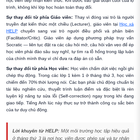
học viên tiếp nhận kiến thức. Khi bước vào giai đoạn cuối của lộ
trình, không khí lớp học hoàn toàn thay đổi.
Sự thay đổi từ phía Giáo viên:
Thay vì đóng vai trò là người
truyền đạt kiến thức một chiều (Lecturer), giáo viên tại
Học xá
HELP
chuyển sang vai trò người điều phối và phản biện
(Facilitator/Critic). Giáo viên áp dụng phương pháp truy vấn
Socratic — liên tục đặt ra các câu hỏi mở, câu hỏi vặn vẹo để ép
học viên phải đào sâu suy nghĩ, tự tìm ra lỗ hổng trong lập luận
của chính mình thay vì chỉ đưa ra đáp án có sẵn.
Sự thay đổi từ phía Học viên:
Học viên chấm dứt việc ngồi ghi
chép thụ động. Trong các lớp 1 kèm 1 ở tháng thứ 3, học viên
chiếm đến 70% thời lượng nói. Các bạn phải chủ động chuẩn bị
tài liệu nghiên cứu, thuyết trình luận điểm và đặc biệt là rèn
luyện kỹ năng tự sửa lỗi (Self-correction) ngay trong khi đang
giao tiếp. Tiếng Anh lúc này thực sự trở thành công cụ sắc bén
của tư duy chủ động.
Lời khuyên từ HELP:
Một môi trường học tập hiệu quả
ở tháng thứ 3 là nơi học viên được phép sai và tự nhận