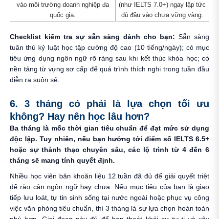
vào môi trường doanh nghiệp đa
(như IELTS 7.0+) ngay lập tức
quốc gia.
dù đầu vào chưa vững vàng.
Checklist kiểm tra sự sẵn sàng dành cho bạn:
Sẵn sàng
tuân thủ kỷ luật học tập cường độ cao (10 tiếng/ngày); có mục
tiêu ứng dụng ngôn ngữ rõ ràng sau khi kết thúc khóa học; có
nền tảng từ vựng sơ cấp để quá trình thích nghi trong tuần đầu
diễn ra suôn sẻ.
6. 3 tháng có phải là lựa chọn tối ưu
không? Hay nên học lâu hơn?
Ba tháng là mốc thời gian tiêu chuẩn để đạt mức sử dụng
độc lập. Tuy nhiên, nếu bạn hướng tới điểm số IELTS 6.5+
hoặc sự thành thạo chuyên sâu, các lộ trình từ 4 đến 6
tháng sẽ mang tính quyết định.
Nhiều học viên băn khoăn liệu 12 tuần đã đủ để giải quyết triệt
để rào cản ngôn ngữ hay chưa. Nếu mục tiêu của bạn là giao
tiếp lưu loát, tự tin sinh sống tại nước ngoài hoặc phục vụ công
việc văn phòng tiêu chuẩn, thì 3 tháng là sự lựa chọn hoàn toàn
phù hợp. Giai đoạn này đủ để bạn thoát khỏi sự tự ti và xây