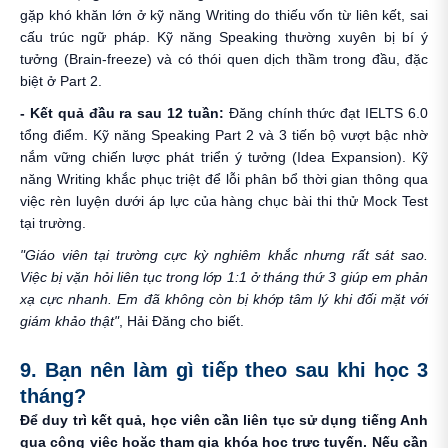
gặp khó khăn lớn ở kỹ năng Writing do thiếu vốn từ liên kết, sai
cấu trúc ngữ pháp. Kỹ năng Speaking thường xuyên bị bí ý
tưởng (Brain-freeze) và có thói quen dịch thầm trong đầu, đặc
biệt ở Part 2.
- Kết quả đầu ra sau 12 tuần:
Đăng chính thức đạt IELTS 6.0
tổng điểm. Kỹ năng Speaking Part 2 và 3 tiến bộ vượt bậc nhờ
nắm vững chiến lược phát triển ý tưởng (Idea Expansion). Kỹ
năng Writing khắc phục triệt để lỗi phân bổ thời gian thông qua
việc rèn luyện dưới áp lực của hàng chục bài thi thử Mock Test
tại trường.
"Giáo viên tại trường cực kỳ nghiêm khắc nhưng rất sát sao.
Việc bị vặn hỏi liên tục trong lớp 1:1 ở tháng thứ 3 giúp em phản
xạ cực nhanh. Em đã không còn bị khớp tâm lý khi đối mặt với
giám khảo thật"
, Hải Đăng cho biết.
9. Bạn nên làm gì tiếp theo sau khi học 3
tháng?
Để duy trì kết quả, học viên cần liên tục sử dụng tiếng Anh
qua công việc hoặc tham gia khóa học trực tuyến. Nếu cần