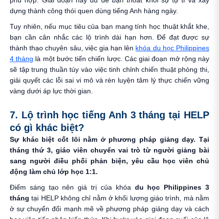
dựng thành công thói quen dùng tiếng Anh hàng ngày.
Tuy nhiên, nếu mục tiêu của bạn mang tính học thuật khắt khe,
bạn cần cân nhắc các lộ trình dài hạn hơn. Để đạt được sự
thành thạo chuyên sâu, việc gia hạn lên
khóa du học Philippines
4 tháng
là một bước tiến chiến lược. Các giai đoạn mở rộng này
sẽ tập trung thuần túy vào việc tinh chỉnh chiến thuật phòng thi,
giải quyết các lỗi sai vi mô và rèn luyện tâm lý thực chiến vững
vàng dưới áp lực thời gian.
7. Lộ trình học tiếng Anh 3 tháng tại HELP
có gì khác biệt?
Sự khác biệt cốt lõi nằm ở phương pháp giảng dạy. Tại
tháng thứ 3, giáo viên chuyển vai trò từ người giảng bài
sang người điều phối phản biện, yêu cầu học viên chủ
động làm chủ lớp học 1:1.
Điểm sáng tạo nên giá trị của khóa
du học Philippines 3
tháng
tại HELP không chỉ nằm ở khối lượng giáo trình, mà nằm
ở sự chuyển đổi mạnh mẽ về phương pháp giảng dạy và cách