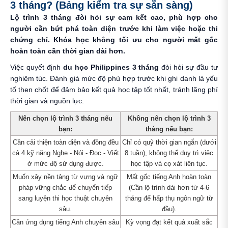
3 tháng? (Bảng kiểm tra sự sẵn sàng)
Lộ trình 3 tháng đòi hỏi sự cam kết cao, phù hợp cho
người cần bứt phá toàn diện trước khi làm việc hoặc thi
chứng chỉ. Khóa học không tối ưu cho người mất gốc
hoàn toàn cần thời gian dài hơn.
Việc quyết định
du học Philippines 3 tháng
đòi hỏi sự đầu tư
nghiêm túc. Đánh giá mức độ phù hợp trước khi ghi danh là yếu
tố then chốt để đảm bảo kết quả học tập tốt nhất, tránh lãng phí
thời gian và nguồn lực.
Nên chọn lộ trình 3 tháng nếu
Không nên chọn lộ trình 3
bạn:
tháng nếu bạn:
Cần cải thiện toàn diện và đồng đều
Chỉ có quỹ thời gian ngắn (dưới
cả 4 kỹ năng Nghe - Nói - Đọc - Viết
8 tuần), không thể duy trì việc
ở mức độ sử dụng được.
học tập và cọ xát liên tục.
Muốn xây nền tảng từ vựng và ngữ
Mất gốc tiếng Anh hoàn toàn
pháp vững chắc để chuyển tiếp
(Cần lộ trình dài hơn từ 4-6
sang luyện thi học thuật chuyên
tháng để hấp thụ ngôn ngữ từ
sâu.
đầu).
Cần ứng dụng tiếng Anh chuyên sâu
Kỳ vọng đạt kết quả xuất sắc