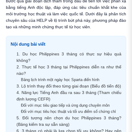
bước qua giai đoạn dịch thầm trong đầu để tiến tới việc phản xạ
bằng tiếng Anh độc lập, đáp ứng các tiêu chuẩn khắt khe của
môi trường học thuật và làm việc quốc tế. Dưới đây là phân tích
chuyên sâu của HELP về lộ trình bứt phá này, phương pháp đào
tạo và những minh chứng thực tế từ học viên.
Nội dung bài viết
1. Du học Philippines 3 tháng có thực sự hiệu quả
không?
2. Thực tế học 3 tháng tại Philippines diễn ra như thế
nào?
Bảng lịch trình một ngày học Sparta điển hình
3. Lộ trình thay đổi theo từng giai đoạn (Biểu đồ tiến độ)
4. Năng lực Tiếng Anh đầu ra sau 3 tháng (Tham chiếu
định lượng CEFR)
Đối với mục tiêu giao tiếp và ứng dụng chuyên môn
Đối với mục tiêu học thuật và tối ưu điểm số chứng chỉ
5. Đối tượng nên chọn du học Philippines 3 tháng?
(Bảng kiểm tra sự sẵn sàng)
6. 3 tháng có phải là lựa chọn tối ưu không? Hay nên