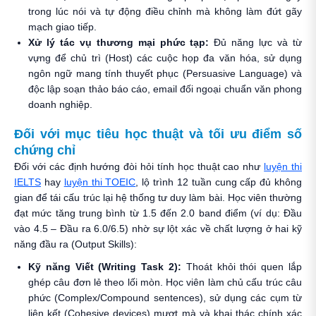
trong lúc nói và tự động điều chỉnh mà không làm đứt gãy
mạch giao tiếp.
Xử lý tác vụ thương mại phức tạp:
Đủ năng lực và từ
vựng để chủ trì (Host) các cuộc họp đa văn hóa, sử dụng
ngôn ngữ mang tính thuyết phục (Persuasive Language) và
độc lập soạn thảo báo cáo, email đối ngoại chuẩn văn phong
doanh nghiệp.
Đối với mục tiêu học thuật và tối ưu điểm số
chứng chỉ
Đối với các định hướng đòi hỏi tính học thuật cao như
luyện thi
IELTS
hay
luyện thi TOEIC
, lộ trình 12 tuần cung cấp đủ không
gian để tái cấu trúc lại hệ thống tư duy làm bài. Học viên thường
đạt mức tăng trung bình từ 1.5 đến 2.0 band điểm (ví dụ: Đầu
vào 4.5 – Đầu ra 6.0/6.5) nhờ sự lột xác về chất lượng ở hai kỹ
năng đầu ra (Output Skills):
Kỹ năng Viết (Writing Task 2):
Thoát khỏi thói quen lắp
ghép câu đơn lẻ theo lối mòn. Học viên làm chủ cấu trúc câu
phức (Complex/Compound sentences), sử dụng các cụm từ
liên kết (Cohesive devices) mượt mà và khai thác chính xác