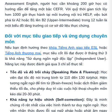
Assessment English, người học cần khoảng 200 giờ học có
hướng dẫn để tăng một bậc CEFR. Với quỹ thời gian tích lũy
hơn 1000 giờ thực hành tại môi trường nội trú HELP, việc bứt
phá từ A2 hoặc B1 lên B2 (Upper-Intermediate) trong 12 tuần là
một biểu đồ tăng trưởng có cơ sở dữ liệu thực chứng.
Đối với mục tiêu giao tiếp và ứng dụng chuyên
môn
Nếu bạn định hướng theo
khóa Tiếng Anh giao tiếp ESL
hoặc
Tiếng Anh thương mại
, mục tiêu cốt lõi đạt được ở tháng thứ 3
là khả năng "Sử dụng ngôn ngữ độc lập" (Independent User).
Năng lực này được đánh giá qua 3 chỉ số thực tế:
Tốc độ và độ trôi chảy (Speaking Rate & Fluency):
Học
viên đạt tốc độ nói trung bình từ 110 đến 130 từ/phút. Hiện
tượng ngắt ngứ để tìm từ (Brain-freeze) hoặc dịch thầm giảm
thiểu tối đa, cho phép duy trì các cuộc hội thoại chuyên môn
kéo dài 20-30 phút.
Khả năng tự hiệu chỉnh (Self-correction):
Đây là minh
chứng rõ rệt nhất của việc hình thành tư duy ngôn ngữ. Học
viên nhận thức được lỗi sai ngữ pháp hoặc phát âm ngay